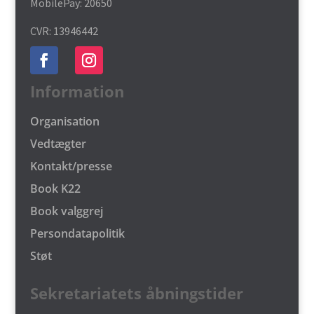
MobilePay: 20650
CVR: 13946442
Information
Organisation
Vedtægter
Kontakt/presse
Book K22
Book valggrej
Persondatapolitik
Støt
Sekretariatets åbningstider