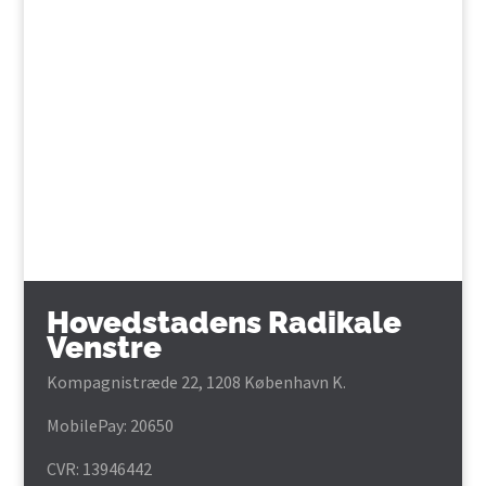
Hovedstadens Radikale
Venstre
Kompagnistræde 22, 1208 København K.
MobilePay: 20650
CVR: 13946442