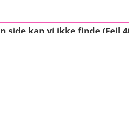
n side kan vi ikke finde (Fejl 4
de den side du er gået til, måske er den blevet f