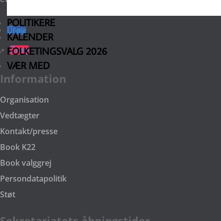
POLITIKERE
Følg
KALENDER
FOLKETINGSVALG 2026
Følg
VÆR MED
Information
Organisation
Vedtægter
Kontakt/presse
Book K22
Book valggrej
Persondatapolitik
Støt
Sekretariatets åbningstider