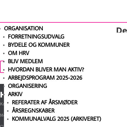
ORGANISATION
De
FORRETNINGSUDVALG
BYDELE OG KOMMUNER
Ups! Vi kan ikke fin
OM HRV
BLIV MEDLEM
Tryk her for at vende tilbage til forsiden
HVORDAN BLIVER MAN AKTIV?
ARBEJDSPROGRAM 2025-2026
ORGANISERING
Hovedstadens Radikale Venstre
ARKIV
REFERATER AF ÅRSMØDER
Kompagnistræde 22, 1208 København K.
ÅRSREGNSKABER
MobilePay: 20650
KOMMUNALVALG 2025 (ARKIVERET)
CVR: 13946442