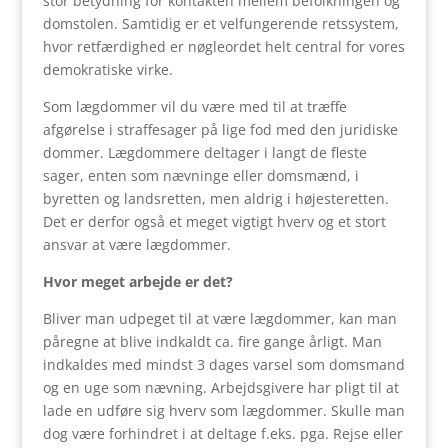
stor betydning for kontakten mellem befolkningen og
domstolen. Samtidig er et velfungerende retssystem,
hvor retfærdighed er nøgleordet helt central for vores
demokratiske virke.
Som lægdommer vil du være med til at træffe
afgørelse i straffesager på lige fod med den juridiske
dommer. Lægdommere deltager i langt de fleste
sager, enten som nævninge eller domsmænd, i
byretten og landsretten, men aldrig i højesteretten.
Det er derfor også et meget vigtigt hverv og et stort
ansvar at være lægdommer.
Hvor meget arbejde er det?
Bliver man udpeget til at være lægdommer, kan man
påregne at blive indkaldt ca. fire gange årligt. Man
indkaldes med mindst 3 dages varsel som domsmand
og en uge som nævning. Arbejdsgivere har pligt til at
lade en udføre sig hverv som lægdommer. Skulle man
dog være forhindret i at deltage f.eks. pga. Rejse eller