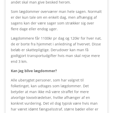
andet skal man give besked herom.
Som lægdommer overværer man hele sagen. Normalt
er der kun tale om en enkelt dag, men afhængig af
sagens kan der være sager som strækker sig over
flere dage eller endog uger.
Lægdommere får 1100kr pr dag og 120kr for hver nat,
de er borte fra hjemmet i anledning af hvervet. Disse
beløb er skattepligtige. Derudover kan man få
godtgjort transportudgifter hvis man skal rejse mere
end 3 km.
Kan jeg blive lægdommer?
Alle uberygtet personer, som har valgret til
folketinget, kan udtages som lægdommer. Det
betyder at man ikke må være straffet for mere
alvorlige lovovtrædelser, hvilke afhænger af en
konkret vurdering. Det vil dog typisk være hvis man
har været idømt fængselsstraf, større bøder eller er